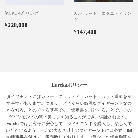
[KOKORO] リング
0.5カラット エタニティリン
グ
Regular
¥228,000
¥228,000
price
Regular
¥147,400
¥147,400
price
Eurekaポリシー
ダイヤモンドにはカラー・クラリティ・カット・カット重量を示
す基準があります。つまり、どれくらい綺麗なダイヤモンドなの
かを知ることのできる基準です。鑑定書を取得することで、その
ダイヤモンドの質・美しさを知ることができ、保証されます。
Eurekaではお客様に安心して、ダイヤモンドを購入し、楽しんで
いただけるよう、一定の大きさ以上のダイヤモンドには必ず、
IGI
の鑑定書を付けて、販売致しております
。（異なった鑑定機関を