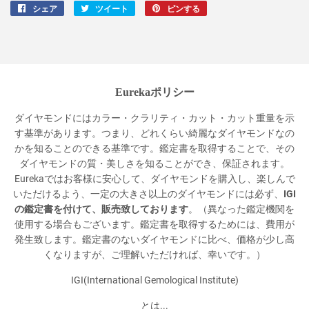
シェア
Facebook
ツイート
Twitter
ピンする
Pinterest
で
に
で
シ
投
ピ
ェ
稿
ン
ア
す
す
す
る
る
Eurekaポリシー
る
ダイヤモンドにはカラー・クラリティ・カット・カット重量を示
す基準があります。つまり、どれくらい綺麗なダイヤモンドなの
かを知ることのできる基準です。鑑定書を取得することで、その
ダイヤモンドの質・美しさを知ることができ、保証されます。
Eurekaではお客様に安心して、ダイヤモンドを購入し、楽しんで
いただけるよう、一定の大きさ以上のダイヤモンドには必ず、
IGI
の鑑定書を付けて、販売致しております
。（異なった鑑定機関を
使用する場合もございます。鑑定書を取得するためには、費用が
発生致します。鑑定書のないダイヤモンドに比べ、価格が少し高
くなりますが、ご理解いただければ、幸いです。）
IGI(International Gemological Institute)
とは...