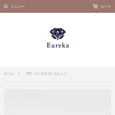
メニュー
カート
›
ホーム
［雫］バングルブレスレット