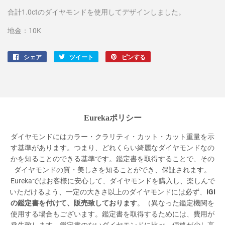
合計1.0ctのダイヤモンドを使用してデザインしました。
地金：10K
シェア
Facebook
ツイート
Twitter
ピンする
Pinterest
で
に
で
シ
投
ピ
ェ
稿
ン
ア
す
す
す
る
る
Eurekaポリシー
る
ダイヤモンドにはカラー・クラリティ・カット・カット重量を示
す基準があります。つまり、どれくらい綺麗なダイヤモンドなの
かを知ることのできる基準です。鑑定書を取得することで、その
ダイヤモンドの質・美しさを知ることができ、保証されます。
Eurekaではお客様に安心して、ダイヤモンドを購入し、楽しんで
いただけるよう、一定の大きさ以上のダイヤモンドには必ず、
IGI
の鑑定書を付けて、販売致しております
。（異なった鑑定機関を
使用する場合もございます。鑑定書を取得するためには、費用が
発生致します。鑑定書のないダイヤモンドに比べ、価格が少し高